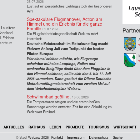
28.07.2026
Lust auf ein persönliches Lieblingsstück der besonderen
Art?
Spektakuläre Flugmanöver, Action am
Himmel und ein Erlebnis für die ganze
s Lausitzer
Familie
Partne
02.07.2026
Seenland,
Die Flugplatzbetriebsgesellschaft Welzow mbH
. Erleben
informiert:
S
rzentrum
Deutsche Meisterschaft im Motorkunstflug macht
w
Welzow Anfang Juli zum Treffpunkt der besten
Piloten Europas
Wer einmal erleben möchte, wie Flugzeuge
scheinbar mühelos Loopings, Rollen und
senkrechte Steigflüge direkt über dem Flugplatz in
den Himmel zeichnen, sollte sich den 6. bis 11. Juli
2026 vormerken. Dann gastiert die Offene Deutsche
Motorkunstflugmeisterschaft zum zweiten Mal auf
dem Verkehrslandeplatz Welzow.
Schwimmbad geöffnet
16.06.2026
Die Temperaturen steigen und die ersten heißen
Sonnentage werden erwartet. Zeit für eine Abkühlung im
Welzower Freibad.
AKTUELLES
RATHAUS
LEBEN
PROJEKTE
TOURISMUS
WIRTSCHAFT
© Stadt Welzow 2026
Kontakt
Impressum
Datenschutz
Suche