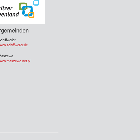
rgemeinden
chiffweiler
ww.schiffweiler.de
Maszewo
www.maszewo.net.pl