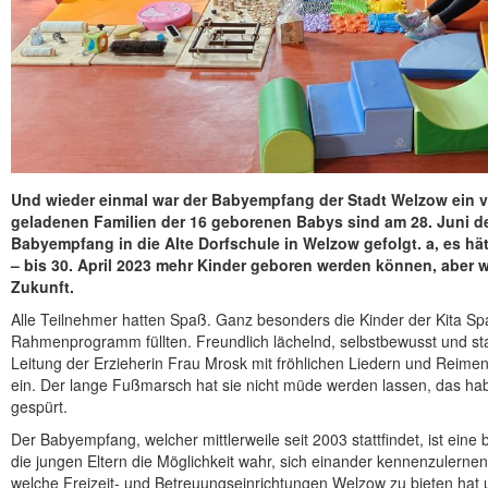
Und wieder einmal war der Babyempfang der Stadt Welzow ein voll
geladenen Familien der 16 geborenen Babys sind am 28. Juni de
Babyempfang in die Alte Dorfschule in Welzow gefolgt. a, es hätt
– bis 30. April 2023 mehr Kinder geboren werden können, aber w
Zukunft.
Alle Teilnehmer hatten Spaß. Ganz besonders die Kinder der Kita Sp
Rahmenprogramm füllten. Freundlich lächelnd, selbstbewusst und sta
Leitung der Erzieherin Frau Mrosk mit fröhlichen Liedern und Reim
ein. Der lange Fußmarsch hat sie nicht müde werden lassen, das habe
gespürt.
Der Babyempfang, welcher mittlerweile seit 2003 stattfindet, ist eine
die jungen Eltern die Möglichkeit wahr, sich einander kennenzulern
welche Freizeit- und Betreuungseinrichtungen Welzow zu bieten hat