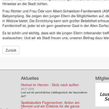
Hinweise an die Stadt richten.
Frau Richter und Frau Öde vom Albert-Schweitzer-Familienwerk (ASF)
Babyempfang. Sie zeigen den jungen Eltern die Möglichkeiten auf, di
in Welzow bietet. Die Einrichtung kann sich großer Beliebtheit erfreu
Familientreff ist, jeder ist ein gern gesehener Gast in der Alten Dorfs
Es ist schön und wichtig, dass sich die jungen Eltern miteinander tr
austauschen. Und wir als Stadt freuen uns, unseren Beitrag dazu lei
Zurück
Aktuelles
Mitglie
Heimat im Herzen - Stolz nach außen
28.07.2026
Lust auf ein persönliches Lieblingsstück der besonderen
Art?
Spektakuläre Flugmanöver, Action am
Himmel und ein Erlebnis für die ganze