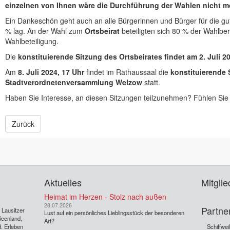
einzelnen von Ihnen wäre die Durchführung der Wahlen nicht m
Ein Dankeschön geht auch an alle Bürgerinnen und Bürger für die gut
% lag. An der Wahl zum
Ortsbeirat
beteiligten sich 80 % der Wahlber
Wahlbeteiligung.
Die
konstituierende Sitzung des Ortsbeirates findet am 2. Juli 20
Am
8. Juli 2024, 17 Uhr
findet im Rathaussaal die
konstituierende 
Stadtverordnetenversammlung Welzow
statt.
Haben Sie Interesse, an diesen Sitzungen teilzunehmen? Fühlen Sie 
Zurück
Aktuelles
Mitglie
Heimat im Herzen - Stolz nach außen
28.07.2026
Partne
s Lausitzer
Lust auf ein persönliches Lieblingsstück der besonderen
Seenland,
Art?
. Erleben
Schiffwei