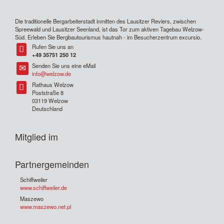
Die traditionelle Bergarbeiterstadt inmitten des Lausitzer Reviers, zwischen
Spreewald und Lausitzer Seenland, ist das Tor zum aktiven Tagebau Welzow-
Süd. Erleben Sie Bergbautourismus hautnah - im Besucherzentrum excursio.
Rufen Sie uns an
Tel
+49 35751 250 12
Senden Sie uns eine eMail
Tel
info@welzow.de
Rathaus Welzow
Tel
Poststraße 8
03119 Welzow
Deutschland
Mitglied im
Partnergemeinden
Schiffweiler
www.schiffweiler.de
Maszewo
www.maszewo.net.pl