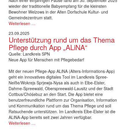
Nach einer einjährigen Pause fand am 30. September 2025
wieder der traditionelle Babyempfang für die kleinsten
Bewohner Welzows in der Alten Dorfschule Kultur- und
Gemeindezentrum statt.
Weiterlesen …
23.09.2025
Unterstützung rund um das Thema
Pflege durch App „ALiNA“
Quelle: Landkreis SPN
Neue App für Menschen mit Pflegebedarf
Mit der neuen Pflege-App ALiNA (Alters-Informations-App)
geht ein innovatives digitales Tool im Landkreis Spree-
Neiße/Wokrejs Sprjewja-Nysa als auch in Elbe-Elster,
Dahme-Spreewald, Oberspreewald-Lausitz und der Stadt
Cottbus/Chóśebuz an den Start. Die App bietet eine
benutzerfreundliche Plattform zur Organisation, Information
und Kommunikation rund um das Thema Pflege und soll
Ratsuchende unterstützen. Im Landkreis Elbe-Elster ist die
ALiNA-App bereits seit zwei Jahren verfügbar.
Weiterlesen …