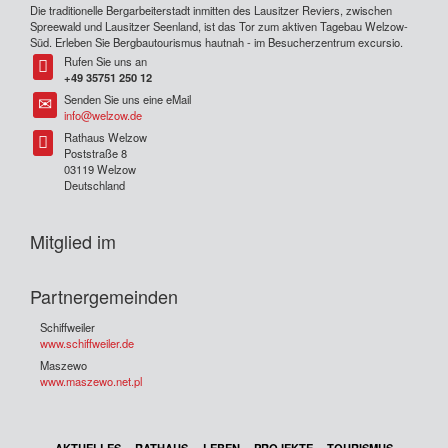
Die traditionelle Bergarbeiterstadt inmitten des Lausitzer Reviers, zwischen
Spreewald und Lausitzer Seenland, ist das Tor zum aktiven Tagebau Welzow-
Süd. Erleben Sie Bergbautourismus hautnah - im Besucherzentrum excursio.
Rufen Sie uns an
Tel
+49 35751 250 12
Senden Sie uns eine eMail
Tel
info@welzow.de
Rathaus Welzow
Tel
Poststraße 8
03119 Welzow
Deutschland
Mitglied im
Partnergemeinden
Schiffweiler
www.schiffweiler.de
Maszewo
www.maszewo.net.pl