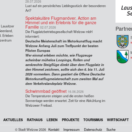
28.07.2026
Lust auf ein persönliches Lieblingsstück der besonderen
Art?
Spektakuläre Flugmanöver, Action am
Himmel und ein Erlebnis für die ganze
s Lausitzer
Familie
Partne
02.07.2026
Seenland,
Die Flugplatzbetriebsgesellschaft Welzow mbH
. Erleben
informiert:
S
rzentrum
Deutsche Meisterschaft im Motorkunstflug macht
w
Welzow Anfang Juli zum Treffpunkt der besten
Piloten Europas
Wer einmal erleben möchte, wie Flugzeuge
scheinbar mühelos Loopings, Rollen und
senkrechte Steigflüge direkt über dem Flugplatz in
den Himmel zeichnen, sollte sich den 6. bis 11. Juli
2026 vormerken. Dann gastiert die Offene Deutsche
Motorkunstflugmeisterschaft zum zweiten Mal auf
dem Verkehrslandeplatz Welzow.
Schwimmbad geöffnet
16.06.2026
Die Temperaturen steigen und die ersten heißen
Sonnentage werden erwartet. Zeit für eine Abkühlung im
Welzower Freibad.
AKTUELLES
RATHAUS
LEBEN
PROJEKTE
TOURISMUS
WIRTSCHAFT
© Stadt Welzow 2026
Kontakt
Impressum
Datenschutz
Suche