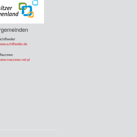
rgemeinden
chiffweiler
ww.schiffweiler.de
Maszewo
www.maszewo.net.pl